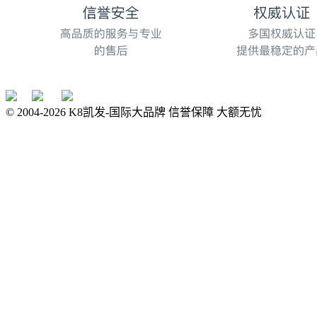
© 2004-
2026
K8凯发-国际大品牌 信誉保障 大额无忧