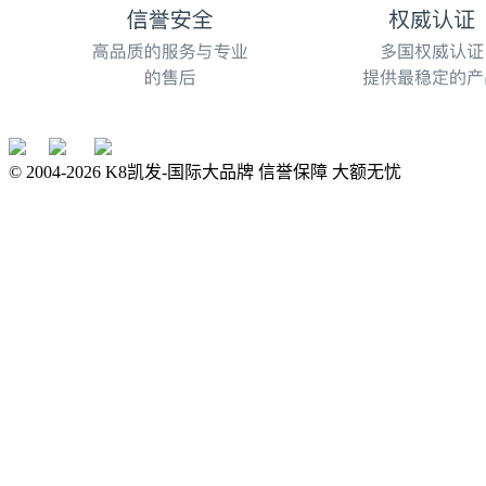
© 2004-
2026
K8凯发-国际大品牌 信誉保障 大额无忧