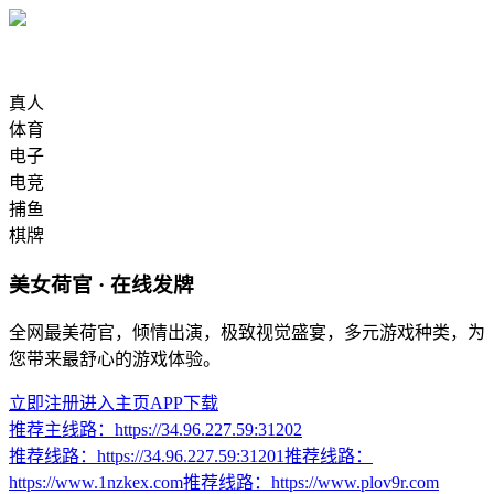
真人
体育
电子
电竞
捕鱼
棋牌
美女荷官 · 在线发牌
全网最美荷官，倾情出演，极致视觉盛宴，多元游戏种类，为
您带来最舒心的游戏体验。
立即注册
进入主页
APP下载
推荐主线路：
https://34.96.227.59:31202
推荐线路：
https://34.96.227.59:31201
推荐线路：
https://www.1nzkex.com
推荐线路：
https://www.plov9r.com