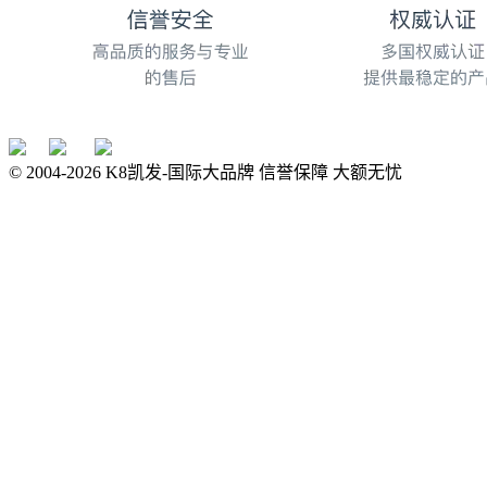
© 2004-
2026
K8凯发-国际大品牌 信誉保障 大额无忧