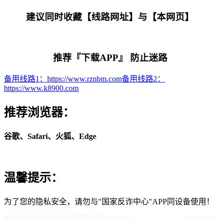
建议同时收藏【线路网址】与【本网页】
推荐『下载APP』 防止迷路
备用线路
1
：
https://www.rznbm.com
备用线路
2
：
https://www.k8900.com
推荐浏览器：
谷歌、Safari、火狐、Edge
温馨提示：
为了您的隐私安全，请勿与"国家反诈中心"APP同设备使用！